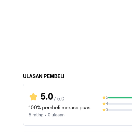
ULASAN PEMBELI
5.0
5
/ 5.0
100%
4
0%
100% pembeli merasa puas
3
0%
5 rating • 0 ulasan