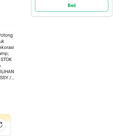
Beli
K
 ketika
yu
at.