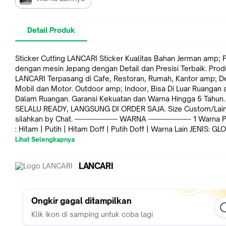
Detail Produk
Sticker Cutting LANCARI Sticker Kualitas Bahan Jerman amp; Potong
dengan mesin Jepang dengan Detail dan Presisi Terbaik. Produk
LANCARI Terpasang di Cafe, Restoran, Rumah, Kantor amp; Dekorasi
Mobil dan Motor. Outdoor amp; Indoor, Bisa Di Luar Ruangan amp;
Dalam Ruangan. Garansi Kekuatan dan Warna Hingga 5 Tahun. STO
SELALU READY, LANGSUNG DI ORDER SAJA. Size Custom/Lain
silahkan by Chat. ----------------- WARNA ----------------- 1 Warna PILIHAN
: Hitam | Putih | Hitam Doff | Putih Doff | Warna Lain JENIS: GLOSSY /
MATTE DOFF ----------------- TENTANG ---------------- Produk cutting
Lihat Selengkapnya
sticker, bukan printing. Lapisan bening diatasnya perlu dibuka
stiker tertempel. Hasil tempel lebih bagus dan rapih seperti pada
LANCARI
dekorasi dinding kafe. Proporsi stiker yang kami tampilkan di foto
produk relatif sama setelah di tempel. Bisa di tempel disemua
benda padat seperti tembok, keramik, besi, seng, papan, ka
tripleks selama permukaannya halus (tidak terlalu kasar). Bahan vinyl
Ongkir gagal ditampilkan
Oracal Jerman orisinil. Stok kami selalu ready karena produksi
Klik ikon di samping untuk coba lagi
sendiri, jika habis kami perlu waktu 20-30 menit untuk membu