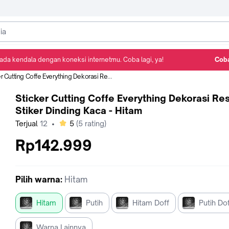
ada kendala dengan koneksi internetmu. Coba lagi, ya!
Coba
Detail Produk
Ulasan
Rekomendasi
tting Coffe Everything Dekorasi Restoran Stiker Dinding Kaca - Hitam
Sticker Cutting Coffe Everything Dekorasi Re
Stiker Dinding Kaca - Hitam
bintang
Terjual
12
•
5
(
5
rating)
Rp142.999
Pilih
warna
:
Hitam
Hitam
Putih
Hitam Doff
Putih Do
Warna Lainnya