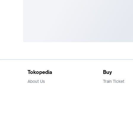
Tokopedia
Buy
About Us
Train Ticket
Career
Flight Ticket
Blog
Ticket Events
Tokopedia Salam
Hotlist
Hotel
Category
Bridestory
Sell