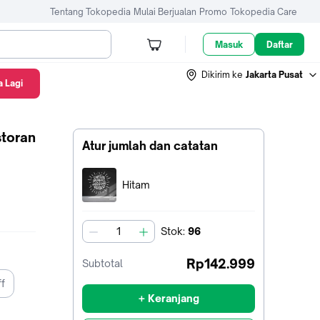
Tentang Tokopedia
Mulai Berjualan
Promo
Tokopedia Care
Masuk
Daftar
Dikirim ke
Jakarta Pusat
 Lagi
storan
Atur jumlah dan catatan
Terpilih:
Hitam
Stok
:
96
jumlah
Rp142.999
Subtotal
ff
+ Keranjang