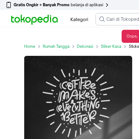
Gratis Ongkir + Banyak Promo
belanja di aplikasi
Kategori
Oops, 
Sticker Cutting Coffe Everything Dekorasi Restoran Stiker Dinding Kaca - Hitam
Home
Rumah Tangga
Dekorasi
Stiker Kaca
Sticker Cu