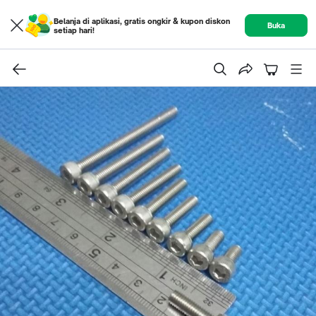
Belanja di aplikasi, gratis ongkir & kupon diskon
Buka
setiap hari!