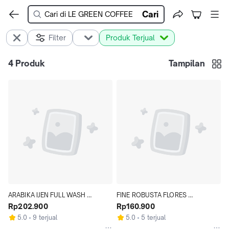
Cari
Filter
Produk Terjual
4
Produk
Tampilan
ARABIKA IJEN FULL WASH 
FINE ROBUSTA FLORES 
SPECIALTY (Green beans - biji 
Rp202.900
MANGGARAI (GREEN BEANS - BIJI 
Rp160.900
kopi)
KOPI)
5.0
9 terjual
5.0
5 terjual