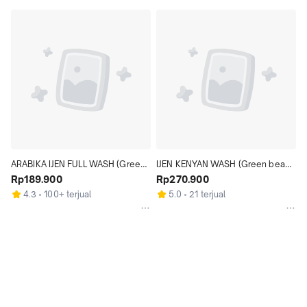
ARABIKA IJEN FULL WASH (Green 
IJEN KENYAN WASH (Green beans 
beans - biji kopi)
Rp189.900
- biji kopi)
Rp270.900
4.3
100+ terjual
5.0
21 terjual