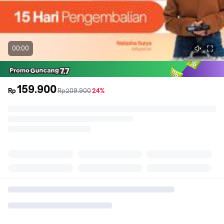
00:00
159.900
sebelum
diskon
Rp
Rp209.900
24%
promo