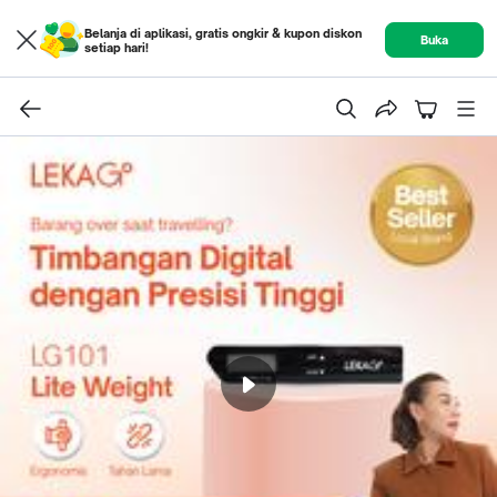
Belanja di aplikasi, gratis ongkir & kupon diskon
Buka
setiap hari!