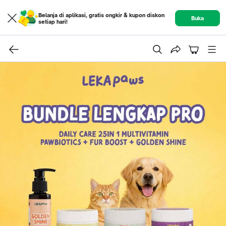
Belanja di aplikasi, gratis ongkir & kupon diskon
Buka
setiap hari!