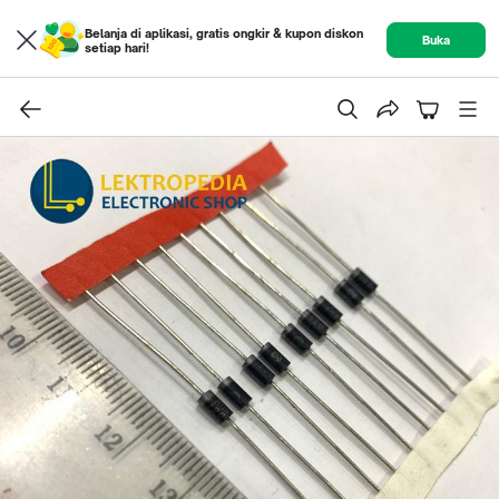
Belanja di aplikasi, gratis ongkir & kupon diskon
Buka
setiap hari!