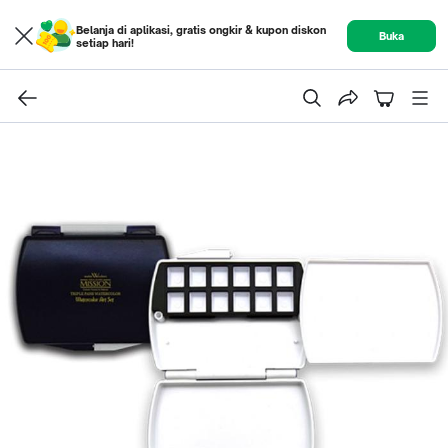
Belanja di aplikasi, gratis ongkir & kupon diskon
Buka
setiap hari!