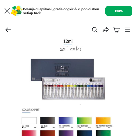
Belanja di aplikasi, gratis ongkir & kupon diskon
Buka
setiap hari!