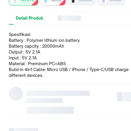
Detail Produk
Spesifikasi:
Battery : Polymer lithium ion battery
Battery capcity : 20000mAh
Output : 5V 2.1A
Input : 5V 2.1A
Material : Preminum PC+ABS
Bulid-in 4in1 Cable: Micro USB / iPhone / Type-C/USB charge
different devices.
Feature
1. Kompatibel untuk berbagai smartphone dengan OS Android
iOS.
2. Bulid-in 4in1 Cable
3: Portable Mobile Phone Charger
4: 2.1A Fast charging gives you the fastest charging speed
5. Flight Friendly