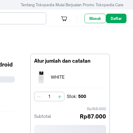
Tentang Tokopedia
Mulai Berjualan
Promo
Tokopedia Care
Masuk
Daftar
Atur jumlah dan catatan
droid
Terpilih:
WHITE
Stok
:
500
jumlah
harga
Rp158.000
sebelum
Rp87.000
Subtotal
diskon