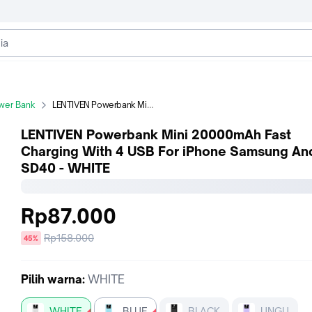
wer Bank
LENTIVEN Powerbank Mini 20000mAh Fast Charging With 4 USB For iPhone Samsung Android SD40 - WHITE
LENTIVEN Powerbank Mini 20000mAh Fast
Charging With 4 USB For iPhone Samsung An
SD40 - WHITE
Rp87.000
Harga
Rp158.000
diskon
45%
sebelum
diskon
Pilih
warna
:
WHITE
WHITE
BLUE
BLACK
UNGU