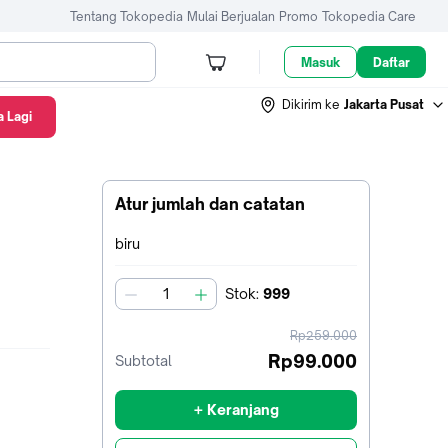
Tentang Tokopedia
Mulai Berjualan
Promo
Tokopedia Care
Masuk
Daftar
Dikirim ke
Jakarta Pusat
 Lagi
Atur jumlah dan catatan
Terpilih:
biru
Stok
:
999
jumlah
harga
Rp259.000
sebelum
Rp99.000
Subtotal
diskon
+ Keranjang