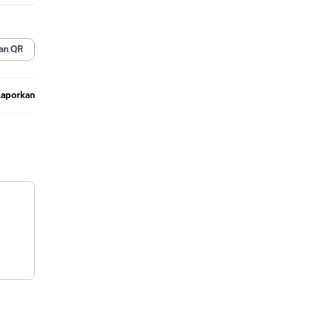
an QR
Laporkan
n strap
n
ing