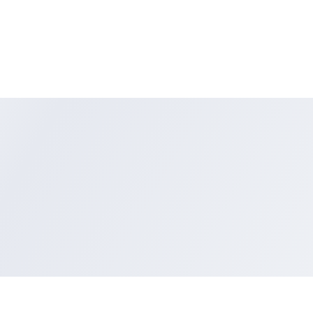
“High Durability”
Bahan Nylon Braided dengan struktur yang 20x lebih kuat
(berdasarkan hasil test lab), dan sudah melewati 20.000x ben
untuk meningkatkan standar lifespan penggunaan kabel, seh
dapat digunakan untuk jangka waktu yang sangat lama.
“Universal Fast Charge”
Universal Compatibility untuk gadget anda, terutama perangk
Apple seperti iPhone, iPad, iPod maupun Airpods.
"What you get"
1x Data Cable LINE MAX I USB-A to Lightning
1x Warranty Card