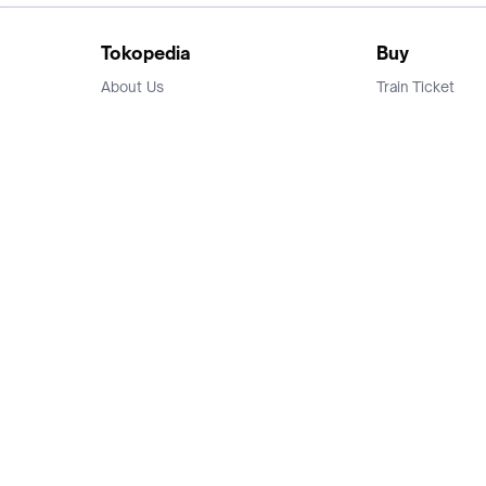
Tokopedia
Buy
About Us
Train Ticket
Career
Flight Ticket
Blog
Ticket Events
Tokopedia Salam
Hotlist
Hotel
Category
Bridestory
Sell
Parentstory
Seller Center
Tokopedia Dictionary
Mitra Toppers
Mall
Register Mall
Tokopedia Apps
Billing & Top up
Deals Tokopedia
Finance