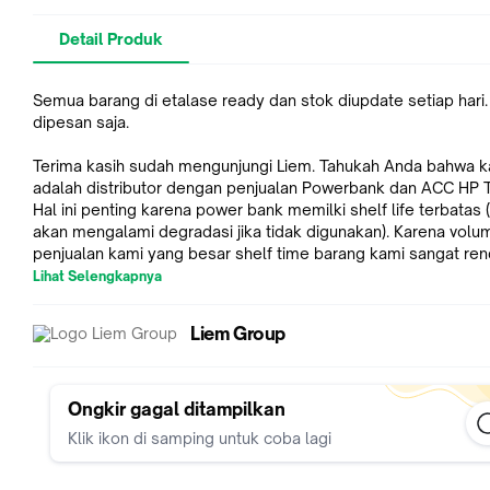
Detail Produk
Semua barang di etalase ready dan stok diupdate setiap hari.
dipesan saja.
Terima kasih sudah mengunjungi Liem. Tahukah Anda bahwa k
adalah distributor dengan penjualan Powerbank dan ACC HP Te
Hal ini penting karena power bank memilki shelf life terbatas 
akan mengalami degradasi jika tidak digunakan). Karena volu
penjualan kami yang besar shelf time barang kami sangat ren
Lihat Selengkapnya
Kami juga memiliki sistem di mana barang dikirim langsung da
pabrik sesegera mungkin setelah barang jadi memastikan pe
Liem Group
dari kami adalah kualitas terbaik yang akan Anda dapatkan di 
Kami menjamin semua barang kami adalah 100% original.
Ongkir gagal ditampilkan
Kami tidak menjual OEM, KW1 atau 99%; Semua barang datan
Klik ikon di samping untuk coba lagi
dengan jaminan kepuasan pelanggan jika ada merasa tidak c
dengan pembelian Anda bisa mengajukan penukaran barang