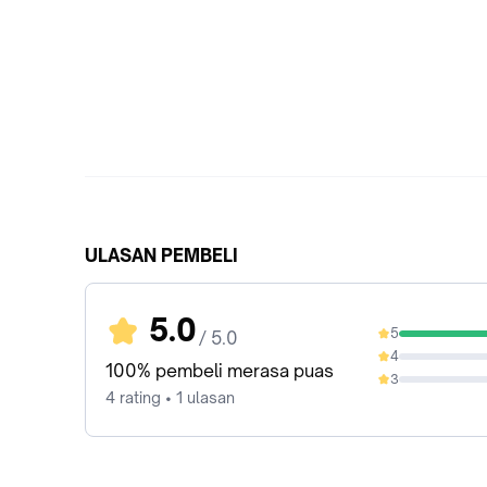
ULASAN PEMBELI
5.0
5
/ 5.0
100%
4
0%
100% pembeli merasa puas
3
0%
4 rating • 1 ulasan