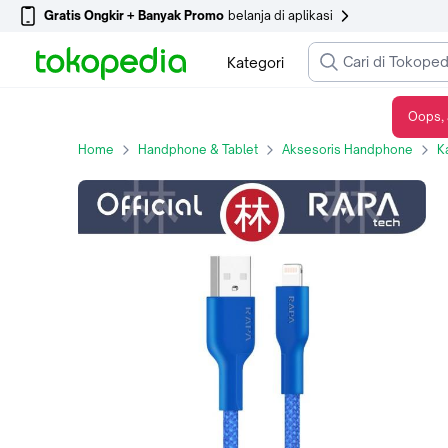
Gratis Ongkir + Banyak Promo
belanja di aplikasi
Kategori
Oops, 
RAPAtech DC2022 - LINE MAX I - USB-A to Lightning Cable 2.4A 120 cm - biru
Home
Handphone & Tablet
Aksesoris Handphone
K