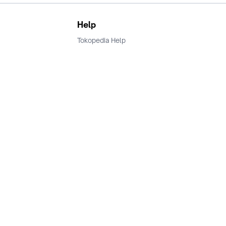
Help
Tokopedia Help
Terms and Condition
Privacy
Keamanan & Privasi
Ikuti Kami