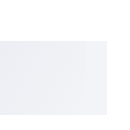
d test
ingga
at