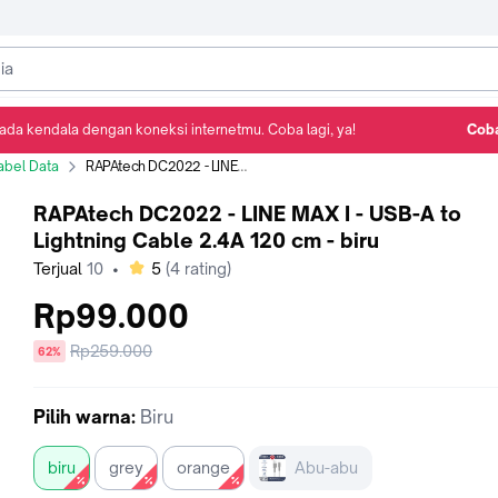
ada kendala dengan koneksi internetmu. Coba lagi, ya!
Coba
Detail Produk
Ulasan
Rekomendasi
abel Data
RAPAtech DC2022 - LINE MAX I - USB-A to Lightning Cable 2.4A 120 cm - biru
RAPAtech DC2022 - LINE MAX I - USB-A to
Lightning Cable 2.4A 120 cm - biru
bintang
Terjual
10
•
5
(
4
rating)
Rp99.000
Harga
Rp259.000
diskon
62%
sebelum
diskon
Pilih
warna
:
Biru
biru
grey
orange
Abu-abu