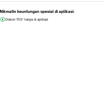
Nikmatin keuntungan spesial di aplikasi:
Diskon 70%* hanya di aplikasi
Promo khusus aplikasi
Gratis Ongkir tiap hari
Buka aplikasi dengan scan QR atau klik tombol:
Pelajari Selengkapnya