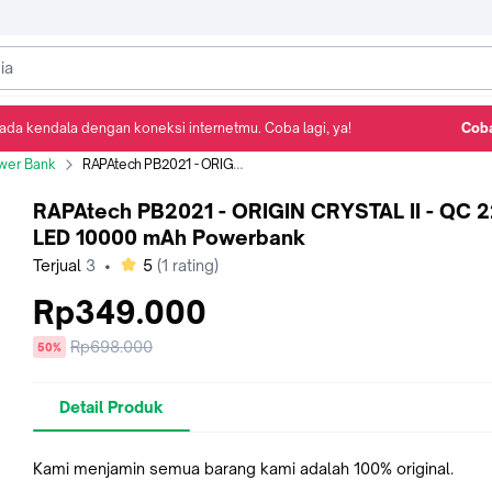
ada kendala dengan koneksi internetmu. Coba lagi, ya!
Coba
Detail Produk
Ulasan
Rekomendasi
wer Bank
RAPAtech PB2021 - ORIGIN CRYSTAL II - QC 22.5W LED 10000 mAh Powerbank
RAPAtech PB2021 - ORIGIN CRYSTAL II - QC 
LED 10000 mAh Powerbank
bintang
Terjual
3
•
5
(
1
rating)
Rp349.000
Harga
Rp698.000
diskon
50%
sebelum
diskon
Detail Produk
Kami menjamin semua barang kami adalah 100% original.