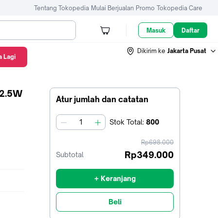
Tentang Tokopedia
Mulai Berjualan
Promo
Tokopedia Care
Masuk
Daftar
Dikirim ke
Jakarta Pusat
 Lagi
22.5W
Atur jumlah dan catatan
Stok
Total
:
800
jumlah
harga
Rp698.000
sebelum
Rp349.000
Subtotal
diskon
+ Keranjang
Beli