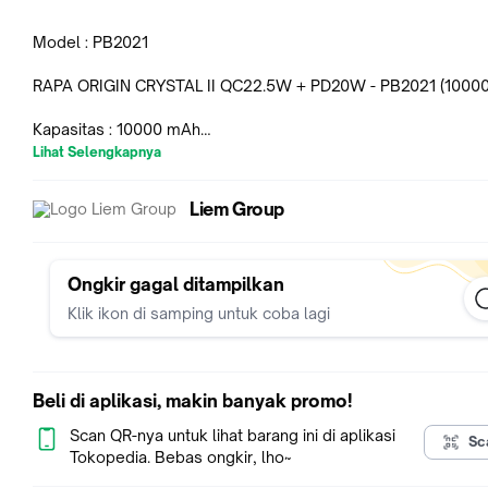
Model : PB2021
RAPA ORIGIN CRYSTAL II QC22.5W + PD20W - PB2021 (1000
Kapasitas : 10000 mAh
Baterai : Lithium Polymer
Lihat Selengkapnya
Type-C Input : 5V=3A/ 9V=2A/ 12V=1.5A
Type-C Output : 5V=3A/ 9V=2.22A/ 12V=1.67A (PD20W)
Liem Group
USB1/ USB2 Output : 4.5V=5A/ 5V=4.5A/ 5V=3A/ 9V=2A/ 12V
(22.5W)
Output Maks. : 22.5W
Material : ABS + PC + V0 Fireproof Material
Ongkir gagal ditampilkan
Dimensi : 143 * 68 * 17 mm
Klik ikon di samping untuk coba lagi
Berat : 255 gr
Warna : Transparant
- Kompatibilitas yang Lebih Kuat
Beli di aplikasi, makin banyak promo!
Nilai penampilan tinggi; Pengisian Super Cepat 22.5W, Pengis
Cepat PD20W, Pengisian Cepat QC18W, Mendukung Pengisi
Scan QR-nya untuk lihat barang ini di aplikasi
Sc
Super Cepat Huawei, Kompatibel dengan Protokol Pengisian
Tokopedia. Bebas ongkir, lho~
Oppo, Mendukung Pengisian Cepat PD20W Apple.