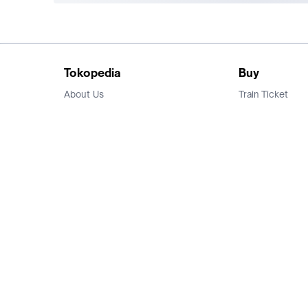
Tokopedia
Buy
About Us
Train Ticket
Career
Flight Ticket
Blog
Ticket Events
Tokopedia Salam
Hotlist
Hotel
Category
Bridestory
Sell
Parentstory
Seller Center
Tokopedia Dictionary
Mitra Toppers
Mall
Register Mall
Tokopedia Apps
Billing & Top up