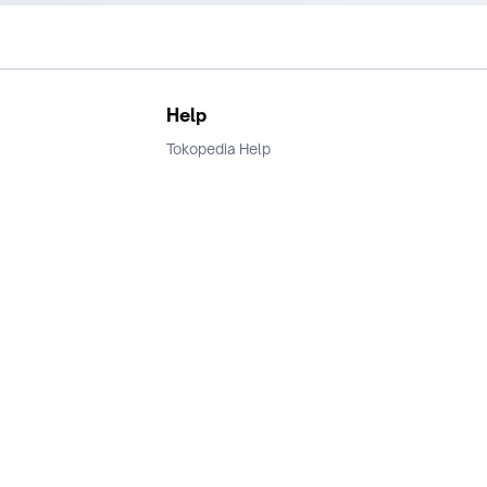
Help
Tokopedia Help
Terms and Condition
Privacy
Keamanan & Privasi