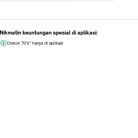
Nikmatin keuntungan spesial di aplikasi:
Diskon 70%* hanya di aplikasi
Promo khusus aplikasi
Gratis Ongkir tiap hari
Buka aplikasi dengan scan QR atau klik tombol:
Pelajari Selengkapnya