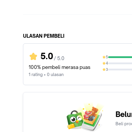
ULASAN PEMBELI
5.0
5
/ 5.0
100%
4
0%
100% pembeli merasa puas
3
0%
1 rating • 0 ulasan
Belu
Beli pro