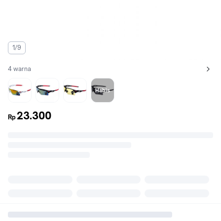
1/9
4 warna
Lihat semua variant:
Putih
Biru
Emas
Hitam
Habis
23.300
Rp