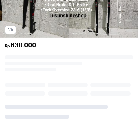
1/5
630.000
Rp