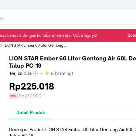
ada kendala dengan koneksi internetmu. Coba lagi, ya!
Coba
Detail Produk
Ulasan
Rekomendasi
LION STAR Ember 60 Liter Gentong Air 60L Dengan Tutup PC-19
LION STAR Ember 60 Liter Gentong Air 60L D
Tutup PC-19
bintang
Terjual
30+
•
5
(
3
rating)
Rp225.018
Harga
Rp277.900
diskon
19%
sebelum
diskon
Detail Produk
Deskripsi Produk LION STAR Ember 60 Liter Gentong Air 60L
Tutup PC-19