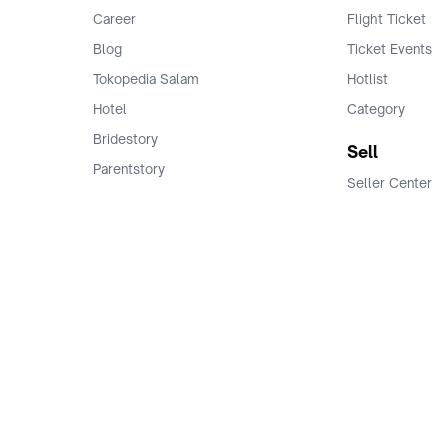
Career
Flight Ticket
Blog
Ticket Events
Tokopedia Salam
Hotlist
Hotel
Category
Bridestory
Sell
Parentstory
Seller Center
Tokopedia Dictionary
Mitra Toppers
Mall
Register Mall
Tokopedia Apps
Billing & Top up
Deals Tokopedia
Finance
Free Shipping