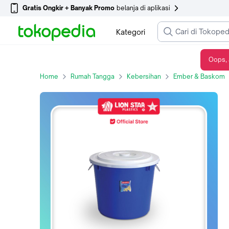
Gratis Ongkir + Banyak Promo
belanja di aplikasi
Kategori
Oops, 
LION STAR Ember 60 Liter Gentong Air 60L Dengan Tutup PC-19
Home
Rumah Tangga
Kebersihan
Ember & Baskom