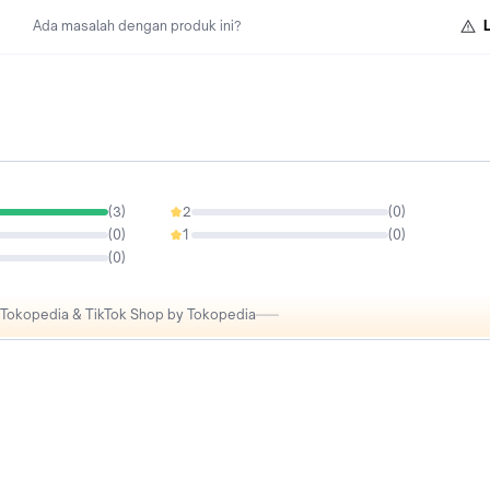
Ada masalah dengan produk ini?
(
3
)
2
(
0
)
0%
(
0
)
1
(
0
)
0%
(
0
)
i Tokopedia & TikTok Shop by Tokopedia