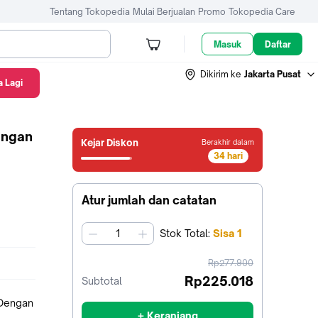
Tentang Tokopedia
Mulai Berjualan
Promo
Tokopedia Care
Masuk
Daftar
Dikirim ke
Jakarta Pusat
 Lagi
engan
Kejar Diskon
Berakhir dalam
34 hari
33
hari0
jam49
Atur jumlah dan catatan
menit25
detik
Stok
Total
:
Sisa
1
jumlah
harga
Rp277.900
sebelum
Rp225.018
Subtotal
diskon
 Dengan
+ Keranjang