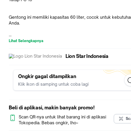
Gentong ini memiliki kapasitas 60 liter, cocok untuk kebutuhan
Anda.
Dilengkapi dengan tutup PC-19, menjaga kebersihan dan kualit
Lihat Selengkapnya
Lion Star Indonesia
LION STAR, dikenal dengan produk-produknya yang praktis d
fungsional.
Spesifikasi
kapasitas: 60 liter
Ongkir gagal ditampilkan
tutup: PC-19
Klik ikon di samping untuk coba lagi
merk: LION STAR
Beli di aplikasi, makin banyak promo!
Scan QR-nya untuk lihat barang ini di aplikasi
Sc
Tokopedia. Bebas ongkir, lho~