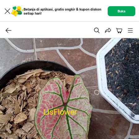
Belanja di aplikasi, gratis ongkir & kupon diskon
Buka
setiap hari!