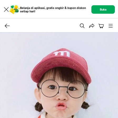
Belanja di aplikasi, gratis ongkir & kupon diskon
Buka
setiap hari!