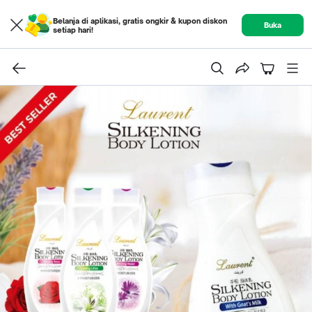
Belanja di aplikasi, gratis ongkir & kupon diskon
Buka
setiap hari!