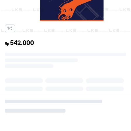
1/5
542.000
Rp