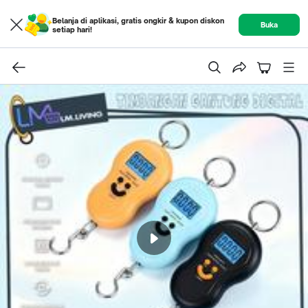
Belanja di aplikasi, gratis ongkir & kupon diskon
Buka
setiap hari!