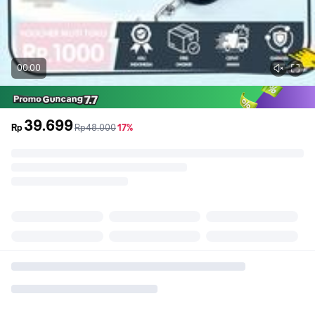
00:00
39.699
sebelum
diskon
Rp
Rp48.000
17%
promo