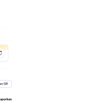
an QR
Laporkan