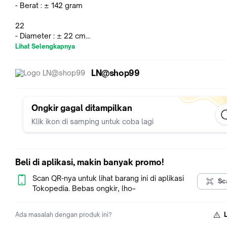
- Berat : ± 142 gram
22
- Diameter : ± 22 cm
- Tinggi : ± 9 cm
Lihat Selengkapnya
- Berat : ± 148 gram
LN@shop99
24
- Diameter : ± 24 cm
- Tinggi : ± 9.5 cm
- Berat : ± 225 gram
Ongkir gagal ditampilkan
Klik ikon di samping untuk coba lagi
26
- Diameter : ± 26 cm
- Tinggi : ± 10 cm
- Berat : ± 258 gram
Beli di aplikasi, makin banyak promo!
28
Scan QR-nya untuk lihat barang ini di aplikasi
Sc
- Diameter : ± 28 cm
Tokopedia. Bebas ongkir, lho~
- Tinggi : ± 11 cm
- Berat : ± 307 gram
Ada masalah dengan produk ini?