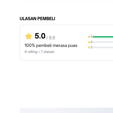
ULASAN PEMBELI
5.0
5
/ 5.0
100%
4
0%
100% pembeli merasa puas
3
0%
4 rating • 1 ulasan