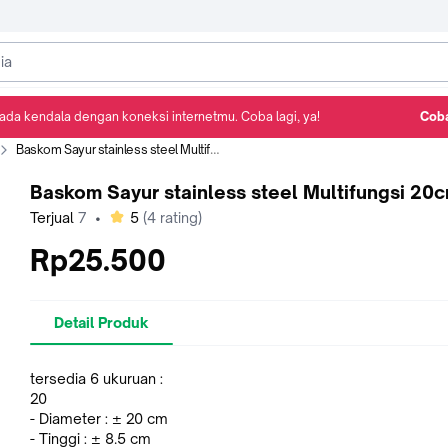
ada kendala dengan koneksi internetmu. Coba lagi, ya!
Coba
Detail Produk
Ulasan
Rekomendasi
Baskom Sayur stainless steel Multifungsi 20cm
Baskom Sayur stainless steel Multifungsi 20
bintang
Terjual
7
•
5
(
4
rating)
Rp25.500
Detail Produk
tersedia 6 ukuruan :
20
- Diameter : ± 20 cm
- Tinggi : ± 8.5 cm