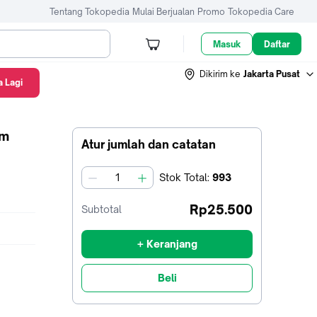
Tentang Tokopedia
Mulai Berjualan
Promo
Tokopedia Care
Masuk
Daftar
Dikirim ke
Jakarta Pusat
 Lagi
cm
Atur jumlah dan catatan
Stok
Total
:
993
jumlah
Rp25.500
Subtotal
+ Keranjang
Beli