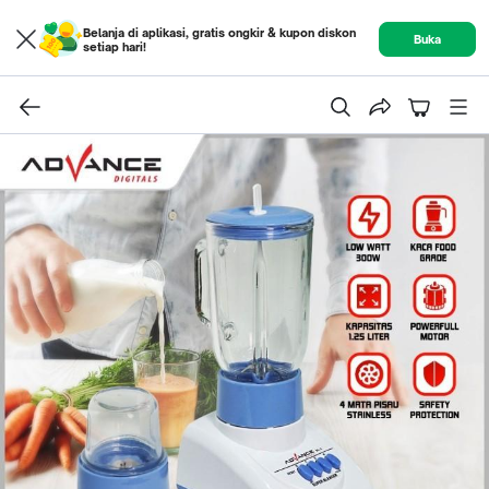
Belanja di aplikasi, gratis ongkir & kupon diskon
Buka
setiap hari!