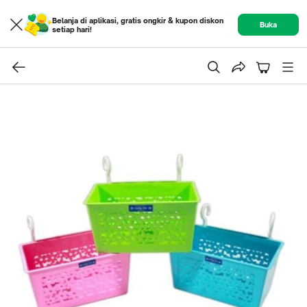
Belanja di aplikasi, gratis ongkir & kupon diskon
Buka
setiap hari!