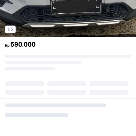
1/5
590.000
Rp