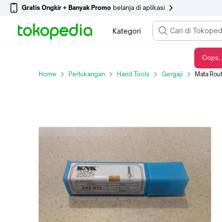
Gratis Ongkir + Banyak Promo
belanja di aplikasi
Kategori
Oops, 
Mata Router Trimer KNK UNIKEN Part No. 202-011 VEE GROOVE BITS
Home
Pertukangan
Hand Tools
Gergaji
Mata Router 