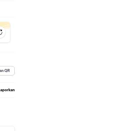
an QR
Laporkan