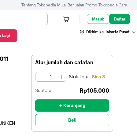
Tentang Tokopedia
Mulai Berjualan
Promo
Tokopedia Care
Masuk
Daftar
Dikirim ke
Jakarta Pusat
 Lagi
011
Atur jumlah dan catatan
Stok
Total
:
Sisa
8
jumlah
Rp105.000
Subtotal
+ Keranjang
Beli
 UNIKEN