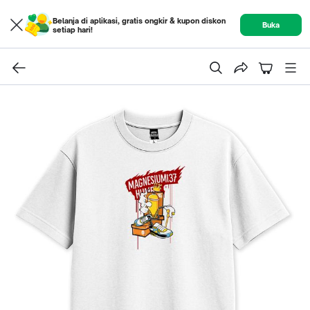
Belanja di aplikasi, gratis ongkir & kupon diskon
Buka
setiap hari!