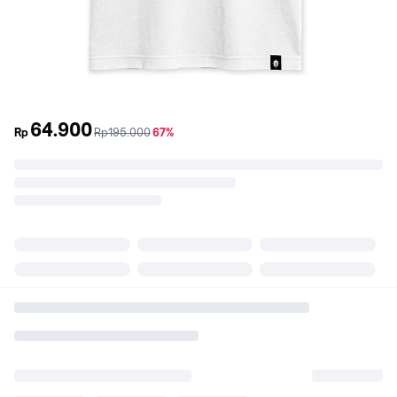
64.900
sebelum
diskon
Rp
Rp195.000
67%
promo