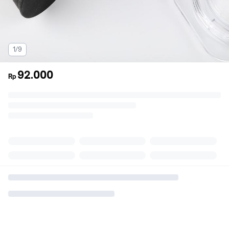
1/9
92.000
Rp