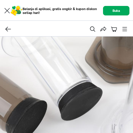
Belanja di aplikasi, gratis ongkir & kupon diskon
Buka
setiap hari!