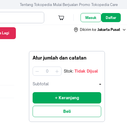
Tentang Tokopedia
Mulai Berjualan
Promo
Tokopedia Care
Masuk
Daftar
Dikirim ke
Jakarta Pusat
 Lagi
Atur jumlah dan catatan
Stok
:
Tidak Dijual
jumlah
-
Subtotal
+ Keranjang
Beli