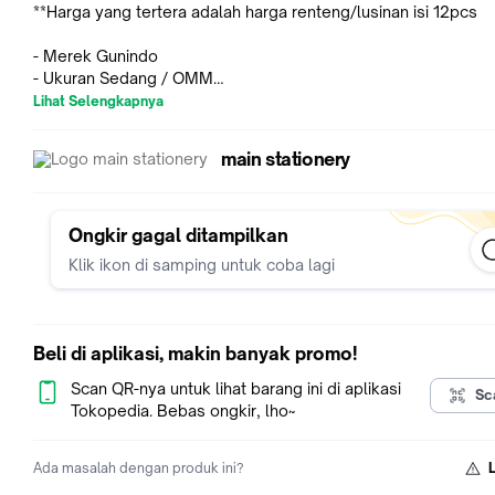
**Harga yang tertera adalah harga renteng/lusinan isi 12pcs
- Merek Gunindo
- Ukuran Sedang / OMM
- Body hitam plastik body warna karet
Lihat Selengkapnya
- Gunting Tajam dan Berkualitas
- Warna random
main stationery
Saran :
*Untuk keamanan saat pengiriman diharapkan membeli Buble
Ongkir gagal ditampilkan
*packing kami utk item tersebut hanya berupa kardus saja.
Klik ikon di samping untuk coba lagi
Penting :
*kami tidak mengirimkan barang yg rusak.
*kami tdk menerima klaim pecah, rusak dalam pengiriman.
Beli di aplikasi, makin banyak promo!
*barang tdk bergaransi/tdk bisa retur
Scan QR-nya untuk lihat barang ini di aplikasi
Sc
**dimohon membaca keterangan yg ada.
Tokopedia. Bebas ongkir, lho~
Jam operasional :
Ada masalah dengan produk ini?
*Senin - Sabtu 09.00 - 16.00 WIB