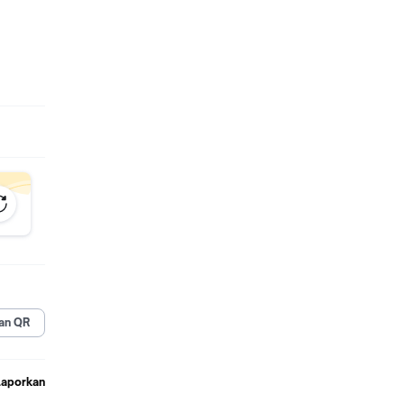
.
an QR
Laporkan