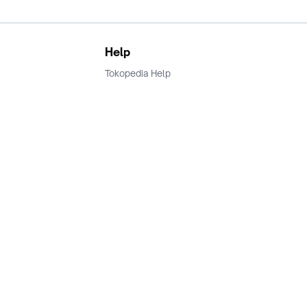
Help
Tokopedia Help
Terms and Condition
Privacy
Keamanan & Privasi
Ikuti Kami