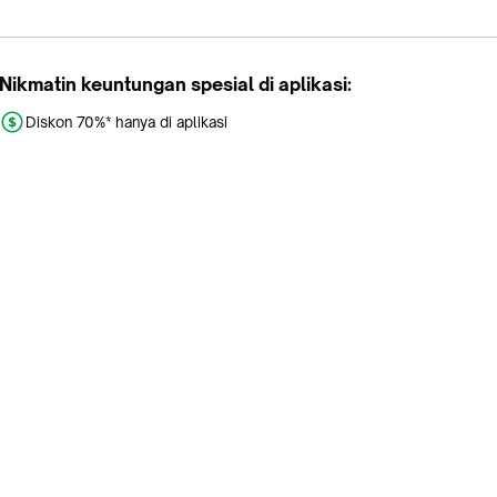
Nikmatin keuntungan spesial di aplikasi:
Diskon 70%* hanya di aplikasi
Promo khusus aplikasi
Gratis Ongkir tiap hari
Buka aplikasi dengan scan QR atau klik tombol:
Pelajari Selengkapnya