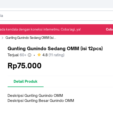
ada kendala dengan koneksi internetmu. Coba lagi, ya!
Coba
Detail Produk
Ulasan
Rekomendasi
Gunting Gunindo Sedang OMM (isi 12pcs)
Gunting Gunindo Sedang OMM (isi 12pcs)
bintang
Terjual
60+
•
4.8
(
11
rating)
Rp75.000
Detail Produk
Deskripsi Gunting Gunindo OMM
Deskripsi Gunting Besar Gunindo OMM