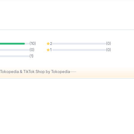
*Tgl Merah & hari Minggu kami libur
(
10
)
2
(
0
)
0%
(
0
)
1
(
0
)
0%
(
1
)
i Tokopedia & TikTok Shop by Tokopedia