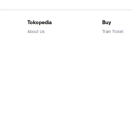
Tokopedia
Buy
About Us
Train Ticket
Career
Flight Ticket
Blog
Ticket Events
Tokopedia Salam
Hotlist
Hotel
Category
Bridestory
Sell
Parentstory
Seller Center
Tokopedia Dictionary
Mitra Toppers
Mall
Register Mall
Tokopedia Apps
Billing & Top up
Deals Tokopedia