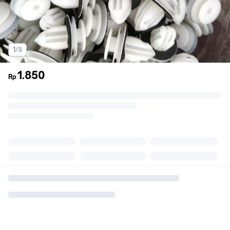
1/3
1.850
Rp