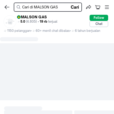
Cari
MALSON GAS
Follow
5.0
(6.805) •
19 rb
terjual
Chat
1150 pelanggan
60+ menit chat dibalas
6 tahun berjualan