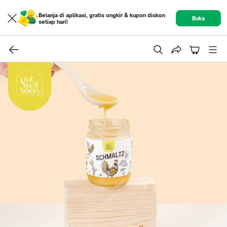
Belanja di aplikasi, gratis ongkir & kupon diskon
Buka
setiap hari!