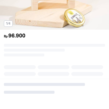
1/4
96.900
Rp