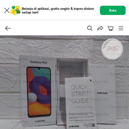
Belanja di aplikasi, gratis ongkir & kupon diskon
Buka
setiap hari!