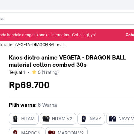
ada kendala dengan koneksi internetmu. Coba lagi, ya!
Coba
Detail Produk
Ulasan
Rekomendasi
 anime VEGETA - DRAGON BALL material cotton combed 30s
Kaos distro anime VEGETA - DRAGON BALL
material cotton combed 30s
bintang
Terjual
1
•
5
(
1
rating)
Rp69.700
Pilih
warna
:
6 Warna
HITAM
HITAM V2
NAVY
NAVY 
MAROON
MAROON V2