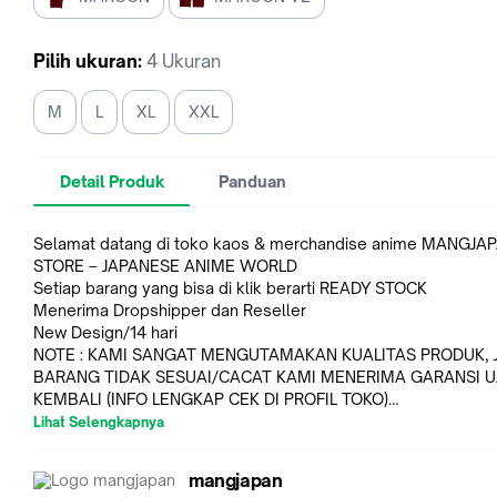
Pilih
ukuran
:
4 Ukuran
M
L
XL
XXL
Detail Produk
Panduan
Selamat datang di toko kaos & merchandise anime MANGJA
STORE – JAPANESE ANIME WORLD
Setiap barang yang bisa di klik berarti READY STOCK
Menerima Dropshipper dan Reseller
New Design/14 hari
NOTE : KAMI SANGAT MENGUTAMAKAN KUALITAS PRODUK, JIKA
BARANG TIDAK SESUAI/CACAT KAMI MENERIMA GARANSI 
KEMBALI (INFO LENGKAP CEK DI PROFIL TOKO)
» Dijamin sesuai gambar
Lihat Selengkapnya
» Bahan kaos memiliki tekstur soft/halus dan lembut, kain a
menyerap keringat sangat nyaman bila dipakai
mangjapan
» Bahan sablon memiliki tekstur halus, bisa disetrika/tahan p