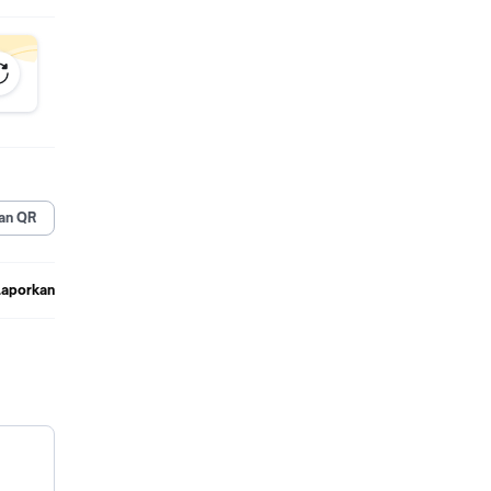
han
gai
a ANIME
an QR
AK
Laporkan
DENGAN