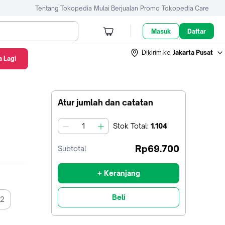
Tentang Tokopedia
Mulai Berjualan
Promo
Tokopedia Care
Masuk
Daftar
Dikirim ke
Jakarta Pusat
 Lagi
Atur jumlah dan catatan
Stok
Total
:
1.104
jumlah
Rp69.700
Subtotal
+ Keranjang
Beli
V2