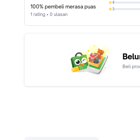
4
0%
100% pembeli merasa puas
3
0%
1 rating • 0 ulasan
Belu
Beli pro