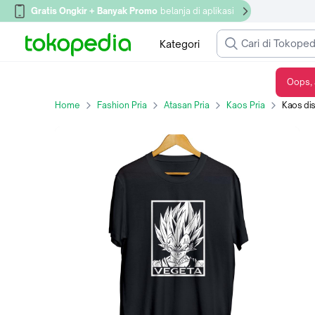
Gratis Ongkir + Banyak Promo
belanja di aplikasi
Kategori
Oops, 
Kaos distro anime VEGETA - DRAGON BALL material cotton combed 30s
Home
Fashion Pria
Atasan Pria
Kaos Pria
Kaos distro