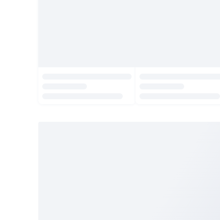
Gratis Ongkir tiap hari
Buka aplikasi dengan scan QR atau klik tombol:
Pelajari Selengkapnya
© 2009 -
2026
, PT. Tokopedia. All Rights Reserved.