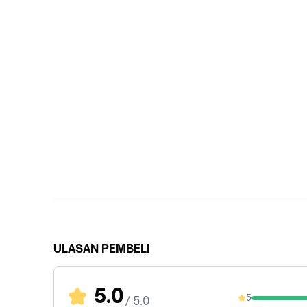
ULASAN PEMBELI
5.0
5
/ 5.0
100%