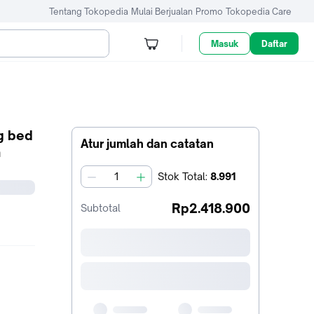
Tentang Tokopedia
Mulai Berjualan
Promo
Tokopedia Care
Masuk
Daftar
g bed
Atur jumlah dan catatan
m
Stok
Total
:
8.991
jumlah
Rp2.418.900
Subtotal