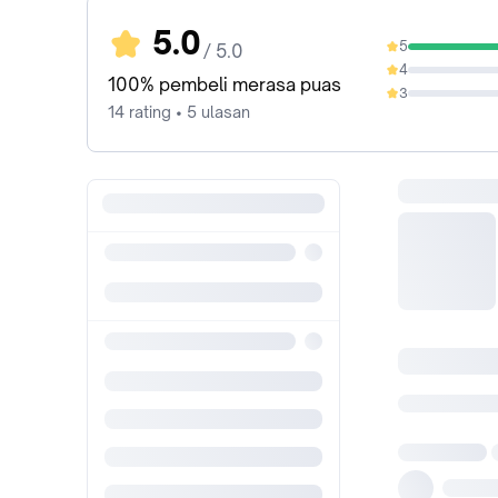
5.0
5
/ 5.0
100%
4
0%
100% pembeli merasa puas
3
0%
14 rating • 5 ulasan