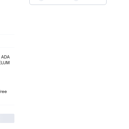
N ADA
BELUM
free