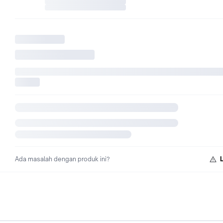
Ukuran 180 = 2 bantal
spesifikasi springbed :
Tingkat kekerasan : MEDIUM
Tebal +- 27cm
Dengan lapisan Plushtop
Kain 3D Knitting halus dan Sejuk
Garansi Spring/Per 10thn (AWET pastinya)
Couple Comfort Spring
Triple Guard System
Hi quality Spring System
Produk resmi by comforta
Ada masalah dengan produk ini?
**PENGIRIMAN MENGGUNAKAN JASA KIRIM KURIR TOKO
- Beberapa wilayah Jabodetabek (lebih dari 45km dari toko k
tetap dikenakan ongkir meskipun tulisan jasa kurir toko Rp. 0,
dikarenakan kami tidak bisa memilih daerah mana saja yang 
bisa dijangkau tetapi tetap dikenakan ongkir, jadi mohon teta
tanyakan ongkir ke admin kami