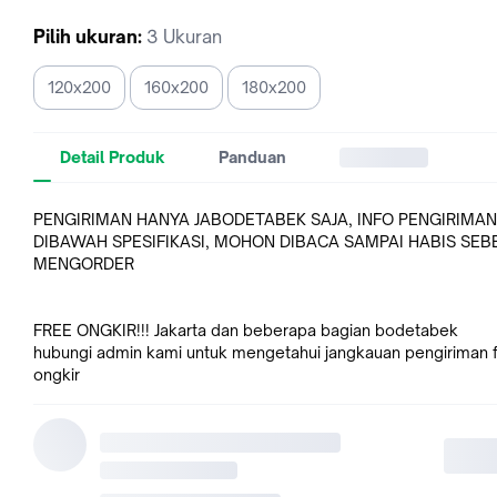
Pilih
ukuran
:
3 Ukuran
120x200
160x200
180x200
Detail Produk
Panduan
PENGIRIMAN HANYA JABODETABEK SAJA, INFO PENGIRIMA
DIBAWAH SPESIFIKASI, MOHON DIBACA SAMPAI HABIS SE
MENGORDER
FREE ONGKIR!!! Jakarta dan beberapa bagian bodetabek
hubungi admin kami untuk mengetahui jangkauan pengiriman 
ongkir
BONUS BANTAL / GULING
Ukuran 120 = 1 bantal
Ukuran 160 = 2 bantal