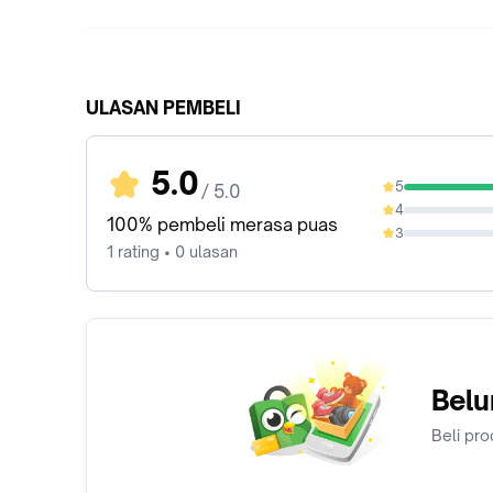
ULASAN PEMBELI
5.0
5
/ 5.0
100%
4
0%
100% pembeli merasa puas
3
0%
1 rating • 0 ulasan
Belu
Beli pro