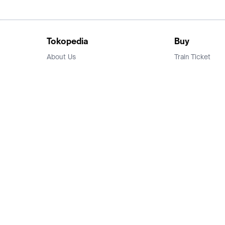
Tokopedia
Buy
About Us
Train Ticket
Career
Flight Ticket
Blog
Ticket Events
Tokopedia Salam
Hotlist
Hotel
Category
Bridestory
Sell
Parentstory
Seller Center
Tokopedia Dictionary
Mitra Toppers
Mall
Register Mall
Tokopedia Apps
Billing & Top up
Deals Tokopedia