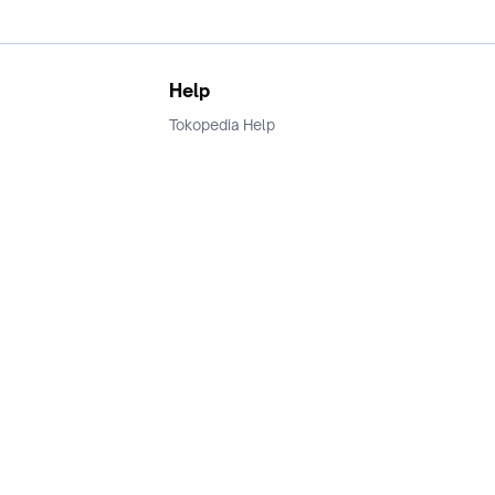
Help
Tokopedia Help
Terms and Condition
Privacy
Keamanan & Privasi
Ikuti Kami