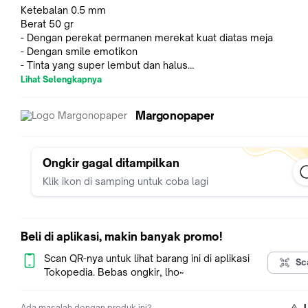
Ketebalan 0.5 mm
Berat 50 gr
- Dengan perekat permanen merekat kuat diatas meja
- Dengan smile emotikon
- Tinta yang super lembut dan halus
- Grip yang lembut dan halus sehingga mudah dibuat menulis
Lihat Selengkapnya
Pembelian lebih dari 1 pack disarankan untuk check out extra
wrap, untuk menghindari resiko kerusakan saat pengiriman.
Margonopaper
Pengiriman INSTANT, SAME DAY, dan NEXT DAY hanya tersed
pada hari Senin-Jumat jam 8 pagi - 2 siang
!WAJIB MELAKUKAN VIDEO UNBOXING!
Tanpa video unboxing, Tidak Terima Komplain Apapun
Ongkir gagal ditampilkan
Rekam video dengan jelas mulai dari paket masih disegel s
Klik ikon di samping untuk coba lagi
terbuka semua dan cek semua kelengkapan selagi direkam.
Tidak menerima rekaman yang terputus atau setelah paket d
Beli di aplikasi, makin banyak promo!
Scan QR-nya untuk lihat barang ini di aplikasi
Sc
Tokopedia. Bebas ongkir, lho~
Ada masalah dengan produk ini?