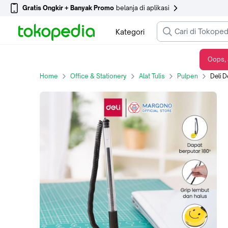
Gratis Ongkir + Banyak Promo
belanja di aplikasi
Kategori
Oops, 
Deli Desk Gel Pen Pena Meja Tinta Hitam 0.5mm E6793
Home
Office & Stationery
Alat Tulis
Pulpen
Deli De