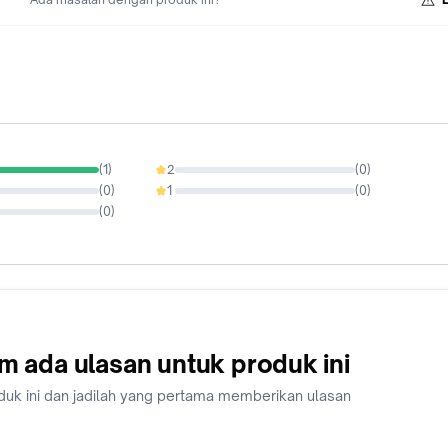
(
1
)
2
(
0
)
0%
(
0
)
1
(
0
)
0%
(
0
)
m ada ulasan untuk produk ini
duk ini dan jadilah yang pertama memberikan ulasan