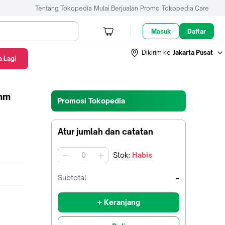
Tentang Tokopedia
Mulai Berjualan
Promo
Tokopedia Care
Masuk
Daftar
Dikirim ke
Jakarta Pusat
 Lagi
5mm
Promosi Tokopedia
Atur jumlah dan catatan
Stok
:
Habis
jumlah
-
Subtotal
+ Keranjang