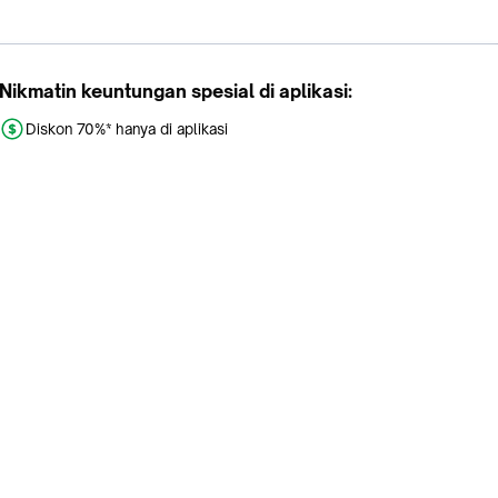
Nikmatin keuntungan spesial di aplikasi:
Diskon 70%* hanya di aplikasi
Promo khusus aplikasi
Gratis Ongkir tiap hari
Buka aplikasi dengan scan QR atau klik tombol:
Pelajari Selengkapnya