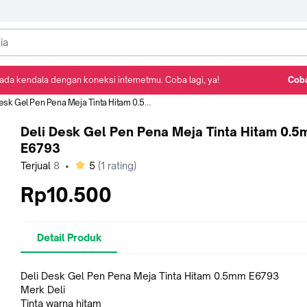
ada kendala dengan koneksi internetmu. Coba lagi, ya!
Coba
Detail Produk
Ulasan
Rekomendasi
sk Gel Pen Pena Meja Tinta Hitam 0.5mm E6793
Deli Desk Gel Pen Pena Meja Tinta Hitam 0.
E6793
bintang
Terjual
8
•
5
(
1
rating)
Rp10.500
Detail Produk
Deli Desk Gel Pen Pena Meja Tinta Hitam 0.5mm E6793
Merk Deli
Tinta warna hitam