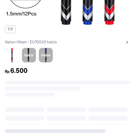
1/9
Varian Hitam - EU10020 habis
Lihat semua variant:
Merah - EU10040
Hitam - EU10020
Biru - EU10030
Habis
Habis
6.500
Rp