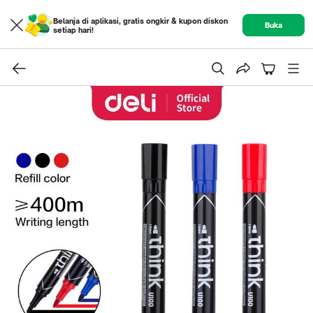
Belanja di aplikasi, gratis ongkir & kupon diskon
Buka
setiap hari!