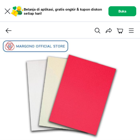
Belanja di aplikasi, gratis ongkir & kupon diskon
Buka
setiap hari!