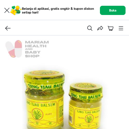
Belanja di aplikasi, gratis ongkir & kupon diskon
Buka
setiap hari!