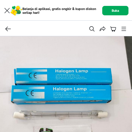
Belanja di aplikasi, gratis ongkir & kupon diskon
Buka
setiap hari!