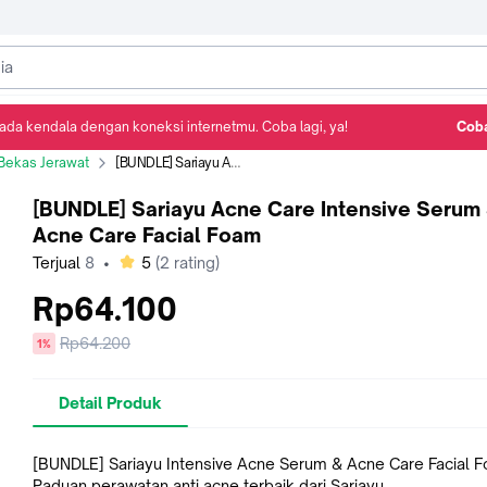
ada kendala dengan koneksi internetmu. Coba lagi, ya!
Coba
Detail Produk
Ulasan
Rekomendasi
Bekas Jerawat
[BUNDLE] Sariayu Acne Care Intensive Serum & Acne Care Facial Foam
[BUNDLE] Sariayu Acne Care Intensive Serum
Acne Care Facial Foam
bintang
Terjual
8
•
5
(
2
rating)
Rp64.100
Harga
Rp64.200
diskon
1%
sebelum
diskon
Detail Produk
[BUNDLE] Sariayu Intensive Acne Serum & Acne Care Facial 
Paduan perawatan anti acne terbaik dari Sariayu.