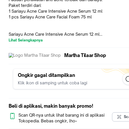
Paket terdiri dari:
1 Sariayu Acne Care Intensive Acne Serum 12 ml
1 pcs Sariayu Acne Care Facial Foam 75 ml
Sariayu Acne Care Intensive Acne Serum 12 ml
Dengan Centella Asiatica Extract dan Salicyclic Acid. Memba
Lihat Selengkapnya
mengurangi jerawat dan merawat kulit berjerawat secara inten
Perawatan intensif untuk kulit berjerawat dengan kandungan 
Martha Tilaar Shop
Asiatica Extract (Ekstrak Pegagan) dan Sulfur untuk membant
mempercepat jerawat mengering terutama jerawat meradang
membantu mengurangi jerawat serta merawat kulit berjerawa
secara intensif.
Ongkir gagal ditampilkan
Rasakan Manfaat Pegagan pada Rangkaian Sariayu Acne Car
Klik ikon di samping untuk coba lagi
Pegagan berperan penting dalam mengurangi tanda-tanda p
seperti kerutan dan membantu penyembuhan luka, serta jera
Krim yang mengandung ekstrak pegagan memberikan hasil y
signifikan pada peningkatan kekencangan dan elastisitas kulit
Beli di aplikasi, makin banyak promo!
sering digunakan untuk membantu mencegah terjadinya stret
mark pada ibu hamil. Pegagan sering digunakan untuk merawat
Scan QR-nya untuk lihat barang ini di aplikasi
Sc
berjerawat karena memiliki sifat antibakteri terhadap bakteri
Tokopedia. Bebas ongkir, lho~
penyebab jerawat seperti Staphylococcus aureus dan