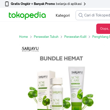
Gratis Ongkir + Banyak Promo
belanja di aplikasi
Kategori
Oops, 
[BUNDLE] Sariayu Acne Care Intensive Serum & Acne Care Facial Foam
Home
Perawatan Tubuh
Perawatan Kulit
Penghilang 