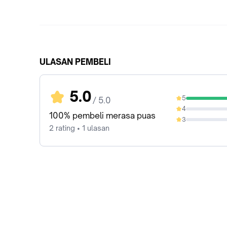
ULASAN PEMBELI
5.0
5
/ 5.0
100%
4
0%
100% pembeli merasa puas
3
0%
2 rating • 1 ulasan