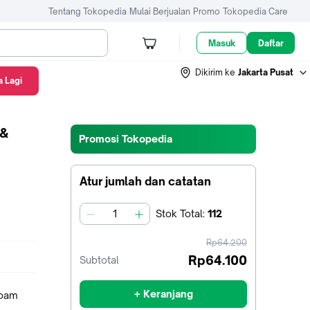
Tentang Tokopedia
Mulai Berjualan
Promo
Tokopedia Care
Masuk
Daftar
Dikirim ke
Jakarta Pusat
 Lagi
 &
Promosi Tokopedia
Atur jumlah dan catatan
Stok
Total
:
112
jumlah
harga
Rp64.200
sebelum
Rp64.100
Subtotal
diskon
+ Keranjang
Foam