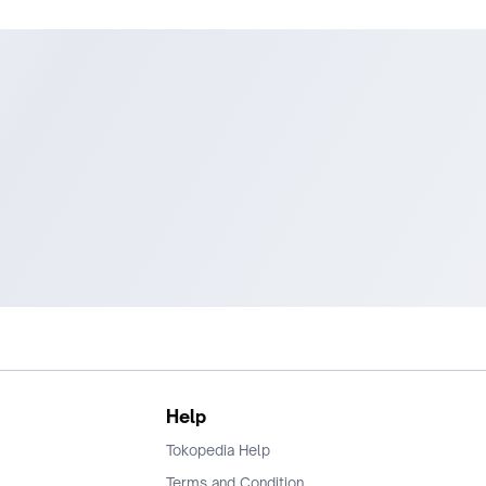
Rasakan Manfaat Pegagan pada Rangkaian Sariayu Acne Car
Pegagan berperan penting dalam mengurangi tanda-tanda p
seperti kerutan dan membantu penyembuhan luka, serta jera
Krim yang mengandung ekstrak pegagan memberikan hasil y
signifikan pada peningkatan kekencangan dan elastisitas kulit
sering digunakan untuk membantu mencegah terjadinya stret
mark pada ibu hamil. Pegagan sering digunakan untuk merawat
berjerawat karena memiliki sifat antibakteri terhadap bakteri
penyebab jerawat seperti Staphylococcus aureus dan
Propionibacterium acnes.
Cara Penggunaan:
- Keluarkan secukupnya ke telapak tangan, basahi dengan air
berbusa
- Usapkan sambil pijat di wajah secara lembut
- Bilas hingga bersih
Dapat digunakan tiap hari dan malam hari.
Gunakan Sariayu Facial Foam Acne pada kulit berjerawat kecil
Untuk hasil yang optimal, gunakan juga Intensive Acne Care 
Sariayu Masker Jerawat.
Help
Tokopedia Help
Terms and Condition