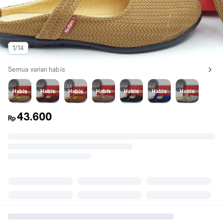
1/14
Semua varian habis
Lihat semua variant:
Kps / Mocca
Maroon
Tan
Salem
Hitam
Navy
Cream
Habis
Habis
Habis
Habis
Habis
Habis
Habis
43.600
Rp