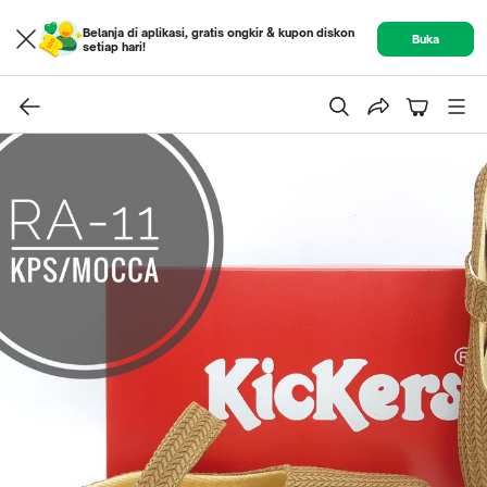
Belanja di aplikasi, gratis ongkir & kupon diskon
Buka
setiap hari!