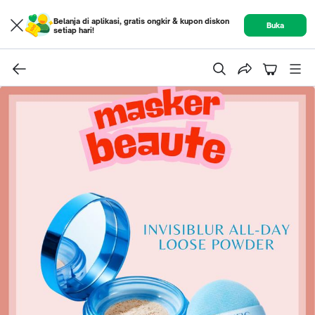
Belanja di aplikasi, gratis ongkir & kupon diskon
Buka
setiap hari!