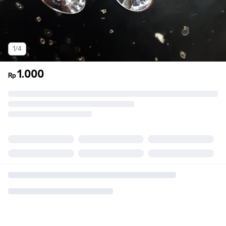
1/4
1.000
Rp