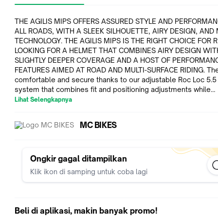
THE AGILIS MIPS OFFERS ASSURED STYLE AND PERFORMAN
ALL ROADS, WITH A SLEEK SILHOUETTE, AIRY DESIGN, AND 
TECHNOLOGY. THE AGILIS MIPS IS THE RIGHT CHOICE FOR RIDERS
LOOKING FOR A HELMET THAT COMBINES AIRY DESIGN WIT
SLIGHTLY DEEPER COVERAGE AND A HOST OF PERFORMAN
FEATURES AIMED AT ROAD AND MULTI-SURFACE RIDING. The fit is
comfortable and secure thanks to our adjustable Roc Loc 5.5
system that combines fit and positioning adjustments while
integrating with Mips technology for an added measure of pr
Lihat Selengkapnya
in the event of an angled impact. The outer Hardbody shell e
to the inside of the helmet, and is molded from a tough
MC BIKES
polycarbonate that #39;s fused permanently to the EPS foam
using our In-Mold process to enhance durability and ventilati
without excess bulk.
Ongkir gagal ditampilkan
Klik ikon di samping untuk coba lagi
Beli di aplikasi, makin banyak promo!