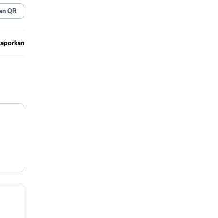
an QR
Laporkan