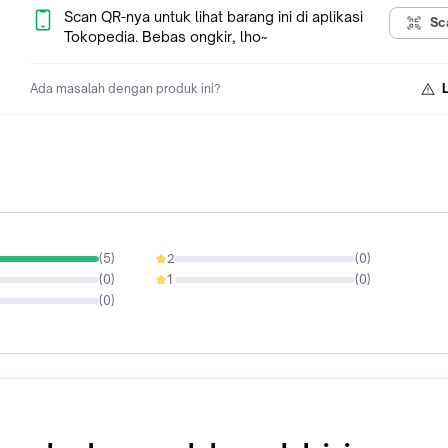
Scan QR-nya untuk lihat barang ini di aplikasi
Sc
Tokopedia. Bebas ongkir, lho~
Ada masalah dengan produk ini?
(
5
)
2
(
0
)
0%
(
0
)
1
(
0
)
0%
(
0
)