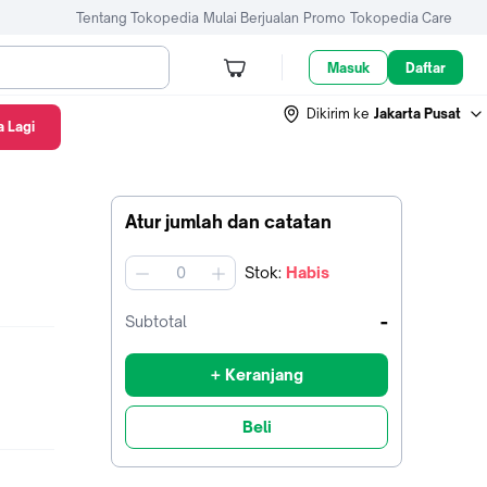
Tentang Tokopedia
Mulai Berjualan
Promo
Tokopedia Care
Masuk
Daftar
Dikirim ke
Jakarta Pusat
 Lagi
Atur jumlah dan catatan
Stok
:
Habis
jumlah
-
Subtotal
+ Keranjang
Beli