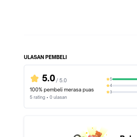
ULASAN PEMBELI
5.0
5
/ 5.0
100%
4
0%
100% pembeli merasa puas
3
0%
5 rating • 0 ulasan