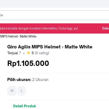
ada kendala dengan koneksi internetmu. Coba lagi, ya!
Coba
Detail Produk
Ulasan
Rekomendasi
s MIPS Helmet - Matte White
Giro Agilis MIPS Helmet - Matte White
bintang
Terjual
7
•
5
(
5
rating)
Rp1.105.000
Pilih
ukuran
:
2 Ukuran
M
L
Detail Produk