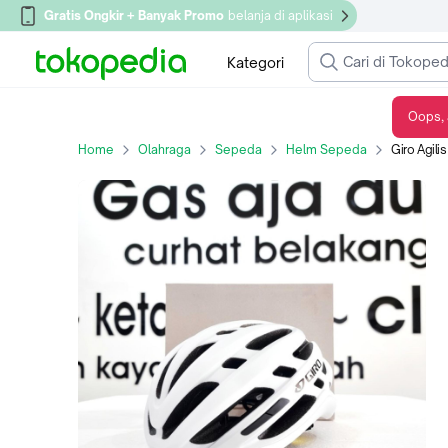
Gratis Ongkir + Banyak Promo
belanja di aplikasi
Kategori
Oops, 
Giro Agilis MIPS Helmet - Matte White
Home
Olahraga
Sepeda
Helm Sepeda
Giro Agili