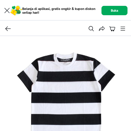
Belanja di aplikasi, gratis ongkir & kupon diskon
Buka
setiap hari!