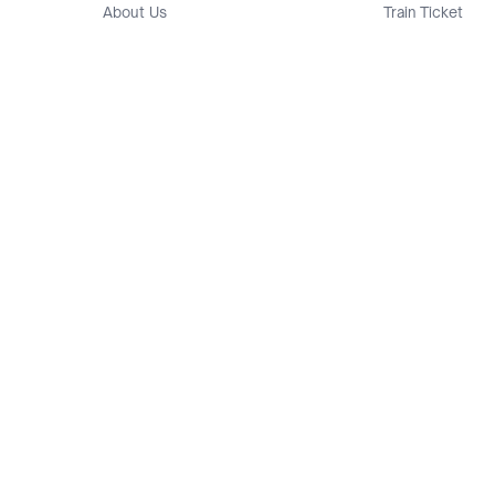
About Us
Train Ticket
Career
Flight Ticket
Blog
Ticket Events
Tokopedia Salam
Hotlist
Hotel
Category
Bridestory
Sell
Parentstory
Seller Center
Tokopedia Dictionary
Mitra Toppers
Mall
Register Mall
Tokopedia Apps
Billing & Top up
Deals Tokopedia
Finance
Free Shipping