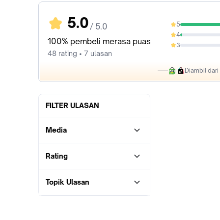
5.0
5
/ 5.0
97.92%
4
2.08%
100% pembeli merasa puas
3
0%
48 rating • 7 ulasan
Diambil dar
FILTER ULASAN
Media
Rating
Topik Ulasan