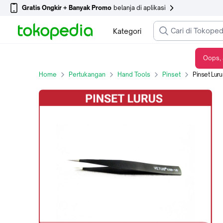
Gratis Ongkir + Banyak Promo
belanja di aplikasi
Kategori
Oops, 
Pinset Lurus Hitam Stainless Steel Tweezers High Quality
Home
Pertukangan
Hand Tools
Pinset
Pinset Lurus