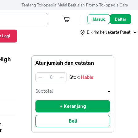
Tentang Tokopedia
Mulai Berjualan
Promo
Tokopedia Care
Masuk
Daftar
Dikirim ke
Jakarta Pusat
 Lagi
High
Atur jumlah dan catatan
Stok
:
Habis
jumlah
-
Subtotal
+ Keranjang
Beli
m.
r: