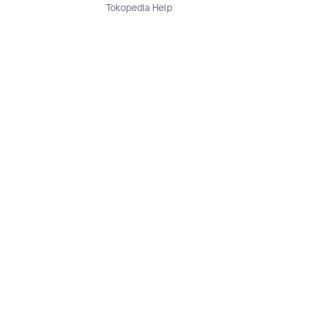
Tokopedia Help
Terms and Condition
Privacy
Keamanan & Privasi
Ikuti Kami