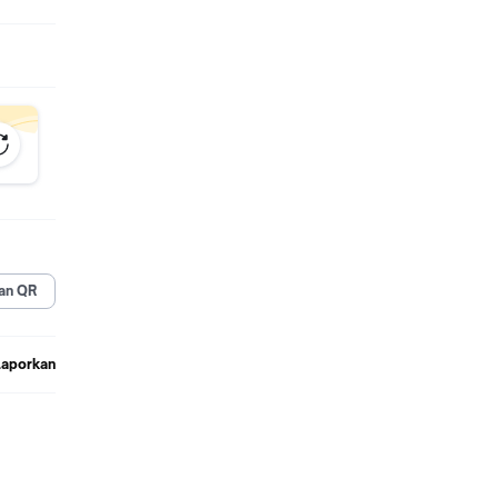
an QR
Laporkan