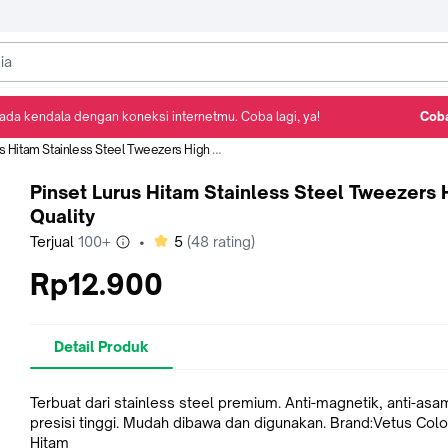
ada kendala dengan koneksi internetmu. Coba lagi, ya!
Coba
Detail Produk
Ulasan
Rekomendasi
 Hitam Stainless Steel Tweezers High Quality
Pinset Lurus Hitam Stainless Steel Tweezers 
Quality
bintang
Terjual
100+
•
5
(
48
rating)
Rp12.900
Detail Produk
Terbuat dari stainless steel premium. Anti-magnetik, anti-asa
presisi tinggi. Mudah dibawa dan digunakan. Brand:Vetus Colo
Hitam