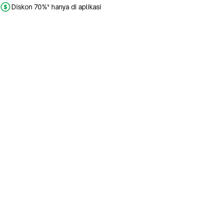
Diskon 70%* hanya di aplikasi
Promo khusus aplikasi
Gratis Ongkir tiap hari
Buka aplikasi dengan scan QR atau klik tombol:
Pelajari Selengkapnya