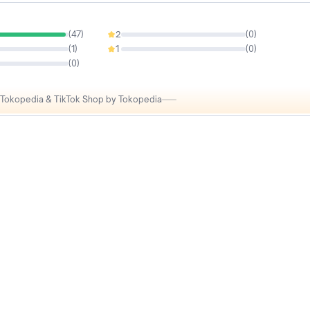
(
47
)
2
(
0
)
0%
(
1
)
1
(
0
)
0%
(
0
)
i Tokopedia & TikTok Shop by Tokopedia