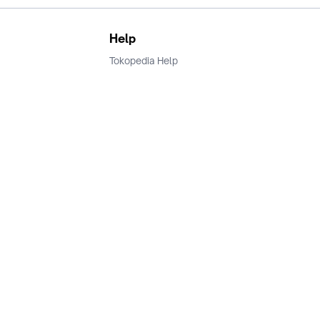
Help
Tokopedia Help
Terms and Condition
Privacy
Keamanan & Privasi
Ikuti Kami