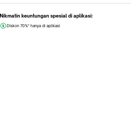
Nikmatin keuntungan spesial di aplikasi:
Diskon 70%* hanya di aplikasi
Promo khusus aplikasi
Gratis Ongkir tiap hari
Buka aplikasi dengan scan QR atau klik tombol:
Pelajari Selengkapnya