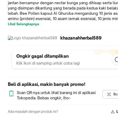
jantan bercampur dengan nectar bunga yang dihisap serta liu
yang disimpan dikantung yang berada pada kedua kaki belak
lebah. Bee Pollen kapsul Al Ghuroba mengandung 10 jenis asam
amino (protein) esensial, 10 asam lemak esensial, 10 jenis min
vitamin A,B,C,D dan E serta hormone pertumbuhan, hormone
Lihat Selengkapnya
reproduksi juga serta sebagai substansi lainnya berupa jenis 
yang menjadikan bee pollen berkhasiat dalam stabilisasi
khazanahherbal589
metabolisme dan regenerasi sel-sel tubuh. Melihat kandung
pollen yang kaya akan asam amino essensial dimana sangat
berguna untuk membangun dan memperbaiki sel-sel tubuh ki
maka tidak salah bila bee pollen disebut sebagai Inti Sari
Ongkir gagal ditampilkan
KehidupanÂ Untuk kemudahan bagi para pencinta produk herbal
Klik ikon di samping untuk coba lagi
alami maka PJ al Ghuroba menyajikan Bee Pollen dalam bent
kapsul. Dikemas secara higienis dengan mengikuti standar 
dan Keamanan Pangan Depkes dan POM RI, tanpa pencampu
bahan tambahan apapun, sehingga menghasilkan produk yan
Beli di aplikasi, makin banyak promo!
berkualitas. Insya Alloh sangat berkhasiat untuk: Menyuburkan
kandungan, penambah gizi bagi ibu hamil dan menyusui. Men
Scan QR-nya untuk lihat barang ini di aplikasi
Sc
proses tumbuh kembang anak Menguatkan daya ingat dan
Tokopedia. Bebas ongkir, lho~
meningkatkan kecerdasan. Meningkatkan stamina/daya tahan
Mengatasi kelelahan, kondisi stelah operasi, dan membantu
Ada masalah dengan produk ini?
program diet. Membantu penyembuhan berbagai macam pen