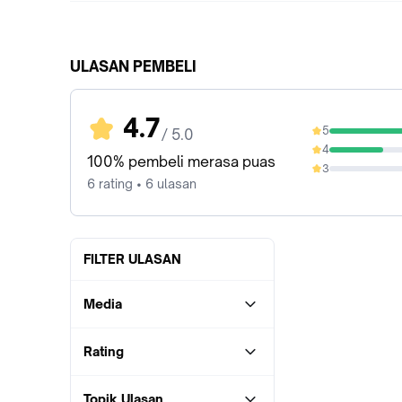
ULASAN PEMBELI
4.7
5
/ 5.0
66.67%
4
33.33%
100% pembeli merasa puas
3
0%
6 rating • 6 ulasan
FILTER ULASAN
Media
Rating
Topik Ulasan