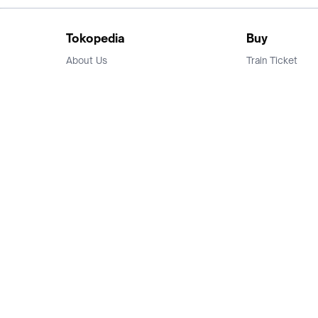
Tokopedia
Buy
About Us
Train Ticket
Career
Flight Ticket
Blog
Ticket Events
Tokopedia Salam
Hotlist
Hotel
Category
Bridestory
Sell
Parentstory
Seller Center
Tokopedia Dictionary
Mitra Toppers
Mall
Register Mall
Tokopedia Apps
Billing & Top up
Deals Tokopedia
Finance