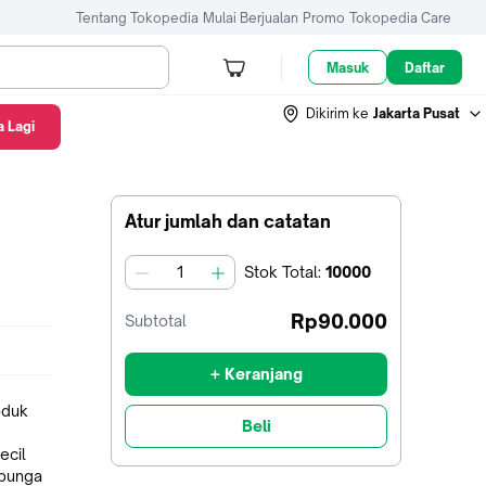
Tentang Tokopedia
Mulai Berjualan
Promo
Tokopedia Care
Masuk
Daftar
Dikirim ke
Jakarta Pusat
 Lagi
Atur jumlah dan catatan
Stok
Total
:
10000
jumlah
Rp90.000
Subtotal
+ Keranjang
oduk
Beli
ecil
 bunga