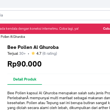
ada kendala dengan koneksi internetmu. Coba lagi, ya!
Coba
Detail Produk
Ulasan
Rekomendasi
 Pollen Al Ghuroba
Bee Pollen Al Ghuroba
bintang
Terjual
30+
•
4.7
(
6
rating)
Rp90.000
Detail Produk
Bee Pollen kapsul Al Ghuroba merupakan salah satu jenis Pr
PerlebahanÂ mempunyai multi manfaat sebagai makanan dan
kesehatan. Pollen atau Tepung sari ini berupa butiran sangat k
yang diolah secara alami oleh lebah, dikumpulkan dari arther