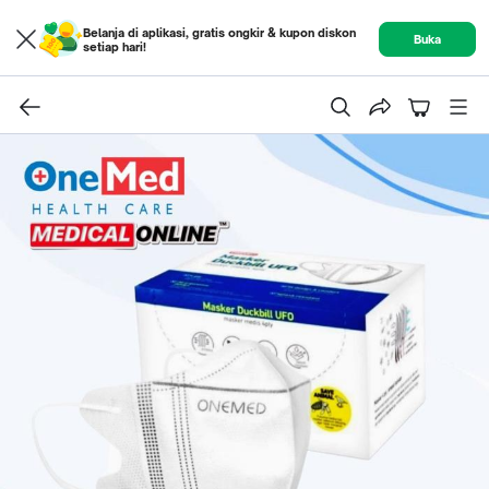
Belanja di aplikasi, gratis ongkir & kupon diskon
Buka
setiap hari!