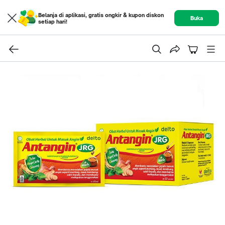
Belanja di aplikasi, gratis ongkir & kupon diskon
Buka
setiap hari!