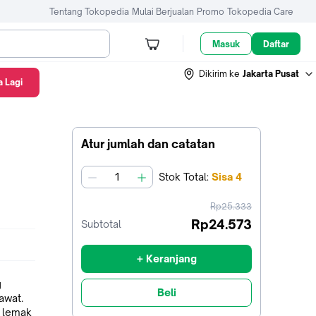
Tentang Tokopedia
Mulai Berjualan
Promo
Tokopedia Care
Masuk
Daftar
Dikirim ke
Jakarta Pusat
 Lagi
Atur jumlah dan catatan
Stok
Total
:
Sisa
4
jumlah
harga
Rp25.333
sebelum
Rp24.573
Subtotal
diskon
+ Keranjang
g
Beli
awat.
m lemak