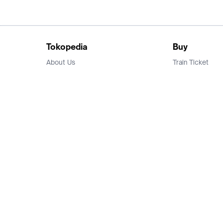
Tokopedia
Buy
About Us
Train Ticket
Career
Flight Ticket
Blog
Ticket Events
Tokopedia Salam
Hotlist
Hotel
Category
Bridestory
Sell
Parentstory
Seller Center
Tokopedia Dictionary
Mitra Toppers
Mall
Register Mall
Tokopedia Apps
Billing & Top up