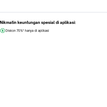
Nikmatin keuntungan spesial di aplikasi:
Diskon 70%* hanya di aplikasi
Promo khusus aplikasi
Gratis Ongkir tiap hari
Buka aplikasi dengan scan QR atau klik tombol:
Pelajari Selengkapnya