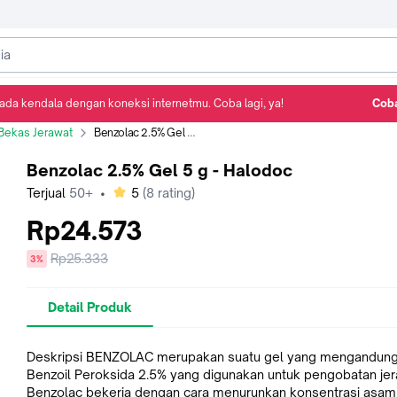
ada kendala dengan koneksi internetmu. Coba lagi, ya!
Coba
Detail Produk
Ulasan
Rekomendasi
Bekas Jerawat
Benzolac 2.5% Gel 5 g - Halodoc
Benzolac 2.5% Gel 5 g - Halodoc
bintang
Terjual
50+
•
5
(
8
rating)
Rp24.573
Harga
Rp25.333
diskon
3%
sebelum
diskon
Detail Produk
Deskripsi BENZOLAC merupakan suatu gel yang mengandun
Benzoil Peroksida 2.5% yang digunakan untuk pengobatan jer
Benzolac bekerja dengan cara menurunkan konsentrasi asa