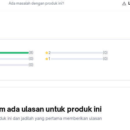
Ada masalah dengan produk ini?
(
8
)
2
(
0
)
0%
(
0
)
1
(
0
)
0%
(
0
)
m ada ulasan untuk produk ini
duk ini dan jadilah yang pertama memberikan ulasan