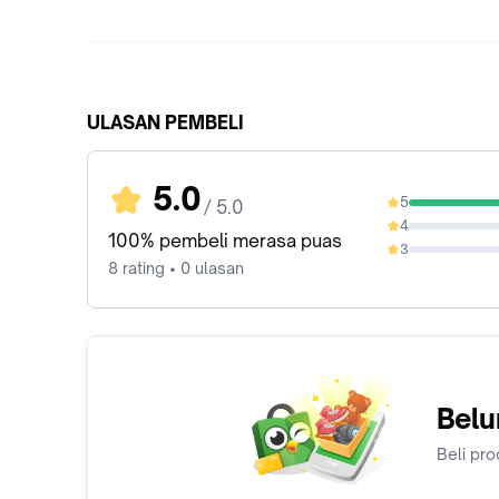
ULASAN PEMBELI
5.0
5
/ 5.0
100%
4
0%
100% pembeli merasa puas
3
0%
8 rating • 0 ulasan
Belu
Beli pro