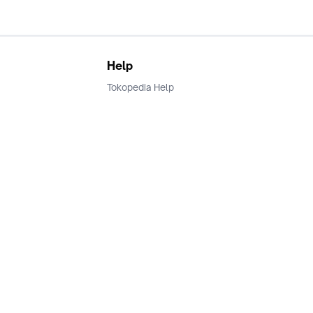
Help
Tokopedia Help
Terms and Condition
Privacy
Keamanan & Privasi