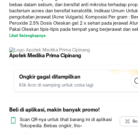
bebas dalam sebum, dan bersifat anti mikroba terhadap propi
bacterium acnes dan bersifat keratolitik. Indikasi Umum Untuk
pengobatan jerawat (Acne Vulgaris). Komposisi Per gram : Benzoyl
Peroxide 2.5% Dosis Oleskan gel 2 x sehari pada jerawat Aturan
Pakai Oleskan tipis-tipis pada tempat yang berjerawat dan se
dan hindarkan pemakaian secara berlebihan. Produsen Surya
Lihat Selengkapnya
Dermato Medica Laboratories Nomor Izin Edar: BPOM:
DTL9028600828B1 Kemasan: Dus, Tube @ 5 g Aturan Pakai Oleskan
tipis-tipis pada tempat yang berjerawat dan sekitarnya dan h
Apotek Medika Prima Cipinang
pemakaian secara berlebihan. Obat Bebas Terbatas (Biru)
Oleskan tipis-tipis pada tempat yang berjerawat dan sekitarn
hindarkan pemakaian secara berlebihan. Obat Bebas Terbatas 
Ongkir gagal ditampilkan
Klik ikon di samping untuk coba lagi
Beli di aplikasi, makin banyak promo!
Scan QR-nya untuk lihat barang ini di aplikasi
Sc
Tokopedia. Bebas ongkir, lho~