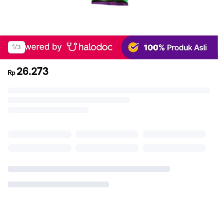
1/3
26.273
Rp