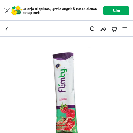
Belanja di aplikasi, gratis ongkir & kupon diskon
Buka
setiap hari!